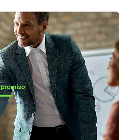
mpromiso
 proteger lo que más
s